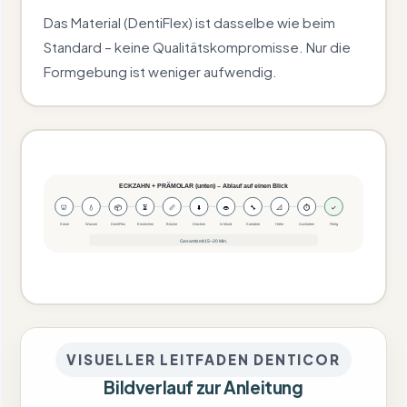
Das Material (DentiFlex) ist dasselbe wie beim
Standard – keine Qualitätskompromisse. Nur die
Formgebung ist weniger aufwendig.
ECKZAHN + PRÄMOLAR (unten) – Ablauf auf einen Blick
🦷
💧
📦
⏳
📏
⬇️
👄
🔧
📐
⏱
✓
Krone
Wasser
DentiFlex
Erweichen
Brücke
Drücken
In Mund
Kontakte
Höhe
Aushärten
Fertig
Gesamtzeit: 15–20 Min.
VISUELLER LEITFADEN DENTICOR
Bildverlauf zur Anleitung