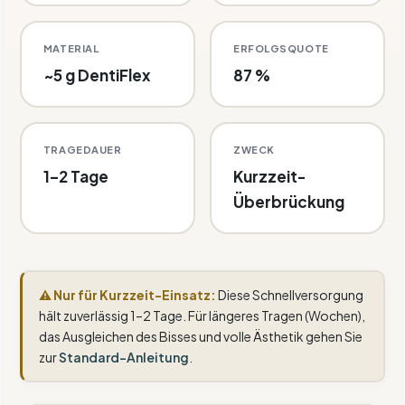
MATERIAL
ERFOLGSQUOTE
~5 g DentiFlex
87 %
TRAGEDAUER
ZWECK
1–2 Tage
Kurzzeit-
Überbrückung
⚠ Nur für Kurzzeit-Einsatz:
Diese Schnellversorgung
hält zuverlässig 1–2 Tage. Für längeres Tragen (Wochen),
das Ausgleichen des Bisses und volle Ästhetik gehen Sie
zur
Standard-Anleitung
.