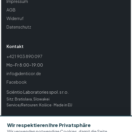
Impressum
AGB
Widerruf
Datenschutz
Kontakt
+421 903 890 097
Mo–Fr 8:00–19:00
info@denticor.de
Facebook
Sciéntio Laboratories spol. s r.o.
Sitz: Bratislava, Slowakei
Service/Retouren: Košice · Made in EU
Wir respektieren Ihre Privatsphäre
© 2018–2026 Denticor · Sciéntio Laboratories spol. s r.o. ·
Wir verwenden notwendige Cookies, damit die Seite