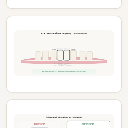
ECKZAHN + PRÄMOLAR (unten) – Vorderansicht
NEUER 1
NEUER 2
Nachbar
Nachbar
verborgene Brücke
Von außen sichtbar: nur die Kronen. Die Brücke ist innen verborgen.
Schwerkraft: Oberkiefer vs Unterkiefer
OBERKIEFER
UNTERKIEFER