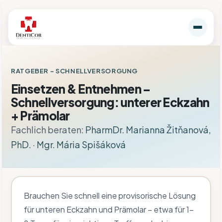
RATGEBER
– SCHNELLVERSORGUNG
Einsetzen & Entnehmen –
Schnellversorgung: unterer Eckzahn
+ Prämolar
Fachlich beraten:
PharmDr. Marianna Žitňanová,
PhD.
·
Mgr. Mária Spišáková
Brauchen Sie schnell eine provisorische Lösung
für unteren Eckzahn und Prämolar – etwa für 1–