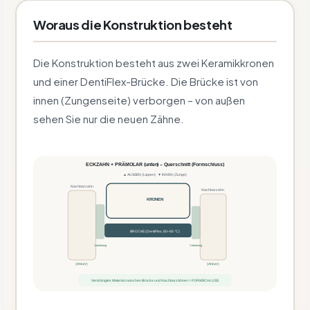
Woraus die Konstruktion besteht
Die Konstruktion besteht aus zwei Keramikkronen
und einer DentiFlex-Brücke. Die Brücke ist von
innen (Zungenseite) verborgen – von außen
sehen Sie nur die neuen Zähne.
ECKZAHN + PRÄMOLAR (unten) – Querschnitt (Formschluss)
▲ AUSSEN (Lippen) · ▼ INNEN (Zunge)
Nachbarzahn
Nachbarzahn
KRONEN
BRÜCKE (DentiFlex, 80–85 °C)
Verkeilung
Verkeilung
(Anker)
(Anker)
Verdrängtes Material zwischen Brücke und Nachbarzähnen = FORMSCHLUSS