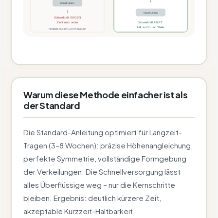
↓
Konstruktion
↓
Konstruktion
Schwerkraft GEGEN
Zieht nach unten
Schwerkraft HILFT
Hält an Ort und Stelle
Kontakte müssen EXTRA eng sein
Warum diese Methode einfacher ist als
der Standard
Die Standard-Anleitung optimiert für Langzeit-
Tragen (3–8 Wochen): präzise Höhenangleichung,
perfekte Symmetrie, vollständige Formgebung
der Verkeilungen. Die Schnellversorgung lässt
alles Überflüssige weg – nur die Kernschritte
bleiben. Ergebnis: deutlich kürzere Zeit,
akzeptable Kurzzeit-Haltbarkeit.