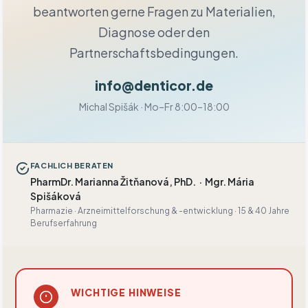
beantworten gerne Fragen zu Materialien,
Diagnose oder den
Partnerschaftsbedingungen.
info@denticor.de
Michal Spišák · Mo–Fr 8:00–18:00
FACHLICH BERATEN
PharmDr. Marianna Žitňanová, PhD.
· Mgr. Mária
Spišáková
Pharmazie · Arzneimittelforschung & -entwicklung · 15 & 40 Jahre
Berufserfahrung
WICHTIGE HINWEISE