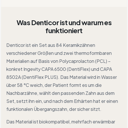
Was Denticor ist und warum es
funktioniert
Denticor ist ein Set aus 84 Keramikzähnen
verschiedener Größen und zwei thermoformbaren
Materialien auf Basis von Polycaprolacton (PCL) –
konkret Ingevity CAPA 6500 (DentiFlex) und CAPA
8502A (DentiFlex PLUS). Das Material wird in Wasser
über 58 °C weich, der Patient formt es um die
Nachbarzähne, wählt den passenden Zahn aus dem
Set, setzt ihn ein, und nach dem Erhärten hat er einen
funktionalen Übergangszahn, der sicher sitzt.
Das Material ist biokompatibel, mehrfach erwärmbar