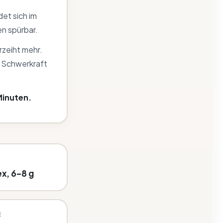
et sich im
n spürbar.
rzeiht mehr.
e Schwerkraft
Minuten.
ex, 6–8 g
E