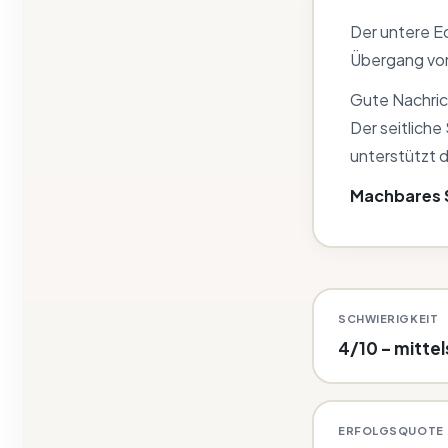
Der untere E
Übergang von
Gute Nachrich
Der seitliche
unterstützt d
Machbares S
SCHWIERIGKEIT
4/10 – mitte
ERFOLGSQUOTE