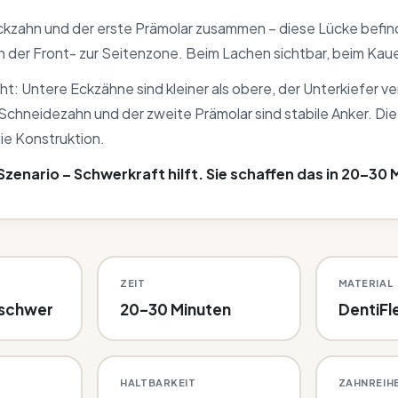
ckzahn und der erste Prämolar zusammen – diese Lücke befind
 der Front- zur Seitenzone. Beim Lachen sichtbar, beim Kaue
t: Untere Eckzähne sind kleiner als obere, der Unterkiefer ve
 Schneidezahn und der zweite Prämolar sind stabile Anker. Di
ie Konstruktion.
zenario – Schwerkraft hilft. Sie schaffen das in 20–30 
ZEIT
MATERIAL
lschwer
20–30 Minuten
DentiFl
HALTBARKEIT
ZAHNREIH