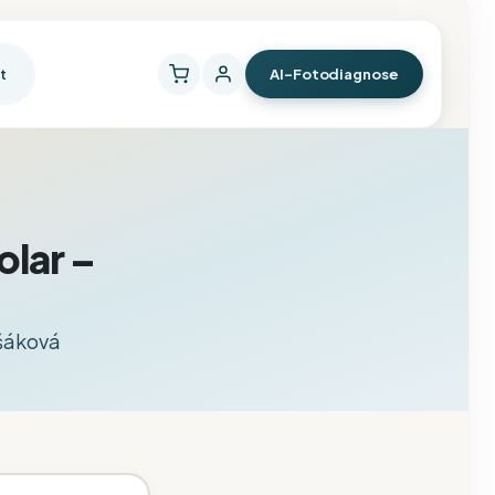
t
AI-Fotodiagnose
olar –
išáková