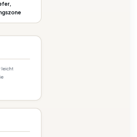
efer,
ngszone
 leicht
ie