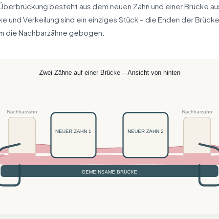
Überbrückung besteht aus dem neuen Zahn und einer Brücke aus
cke und Verkeilung sind ein einziges Stück – die Enden der Brück
um die Nachbarzähne gebogen.
Zwei Zähne auf einer Brücke – Ansicht von hinten
Nachbarzahn
Nachbarzahn
NEUER ZAHN 1
NEUER ZAHN 2
sch
GEMEINSAME BRÜCKE