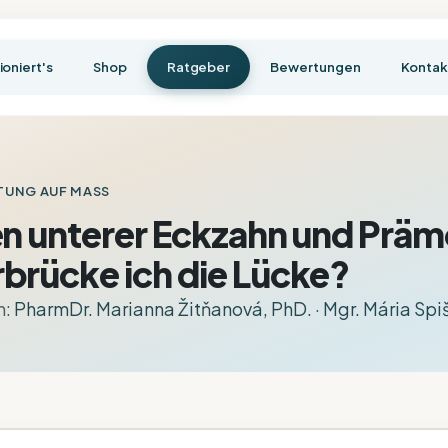
ioniert's
Shop
Ratgeber
Bewertungen
Kontak
TUNG AUF MASS
en unterer Eckzahn und Präm
brücke ich die Lücke?
n:
PharmDr. Marianna Žitňanová, PhD.
·
Mgr. Mária Sp