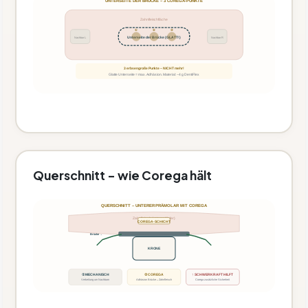
UNTERSEITE DER BRÜCKE – 3 COREGA-PUNKTE
Zahnfleischfläche
①
②
③
Unterseite der Brücke (GLATT!)
Nachbar L
Nachbar R
3 erbsengroße Punkte – NICHT mehr!
Glatte Unterseite = max. Adhäsion. Material: ~4 g DentiFlex
Querschnitt – wie Corega hält
QUERSCHNITT – UNTERER PRÄMOLAR MIT COREGA
Zahnfleisch (unterer Kiefer)
COREGA-SCHICHT
Brücke →
KRONE
① MECHANISCH
② COREGA
↑ SCHWERKRAFT HILFT
Verkeilung um Nachbarn
Adhäsion Brücke↔Zahnfleisch
Corega zusätzliche Sicherheit