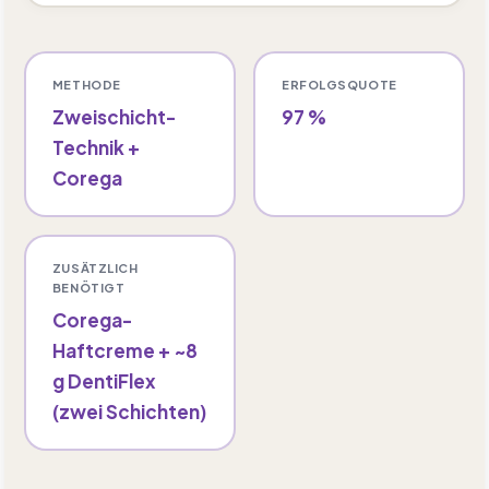
METHODE
ERFOLGSQUOTE
Zweischicht-
97 %
Technik +
Corega
ZUSÄTZLICH
BENÖTIGT
Corega-
Haftcreme + ~8
g DentiFlex
(zwei Schichten)