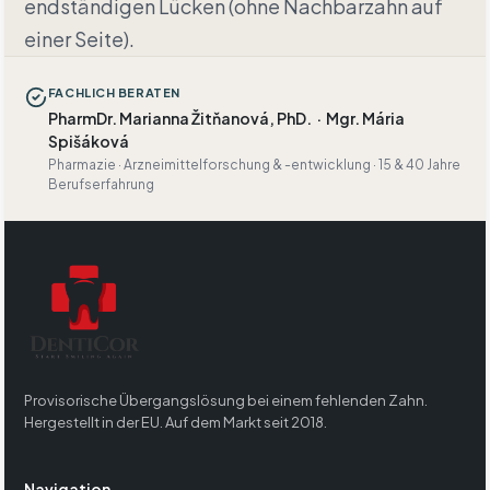
endständigen Lücken (ohne Nachbarzahn auf
einer Seite).
FACHLICH BERATEN
PharmDr. Marianna Žitňanová, PhD.
·
Mgr. Mária
Spišáková
Pharmazie · Arzneimittelforschung & -entwicklung · 15 & 40 Jahre
Berufserfahrung
Provisorische Übergangslösung bei einem fehlenden Zahn.
Hergestellt in der EU. Auf dem Markt seit 2018.
Navigation