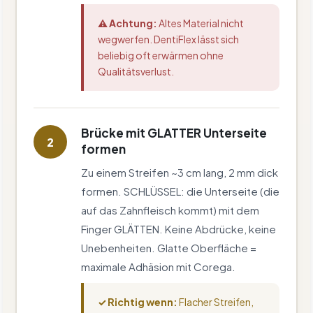
⚠ Achtung:
Altes Material nicht
wegwerfen. DentiFlex lässt sich
beliebig oft erwärmen ohne
Qualitätsverlust.
Brücke mit GLATTER Unterseite
2
formen
Zu einem Streifen ~3 cm lang, 2 mm dick
formen. SCHLÜSSEL: die Unterseite (die
auf das Zahnfleisch kommt) mit dem
Finger GLÄTTEN. Keine Abdrücke, keine
Unebenheiten. Glatte Oberfläche =
maximale Adhäsion mit Corega.
✓ Richtig wenn:
Flacher Streifen,