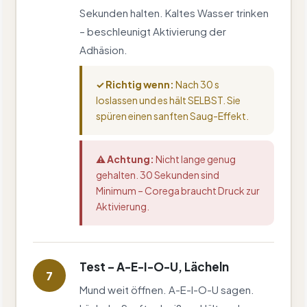
Sekunden halten. Kaltes Wasser trinken
– beschleunigt Aktivierung der
Adhäsion.
✓ Richtig wenn:
Nach 30 s
loslassen und es hält SELBST. Sie
spüren einen sanften Saug-Effekt.
⚠ Achtung:
Nicht lange genug
gehalten. 30 Sekunden sind
Minimum – Corega braucht Druck zur
Aktivierung.
Test – A-E-I-O-U, Lächeln
7
Mund weit öffnen. A-E-I-O-U sagen.