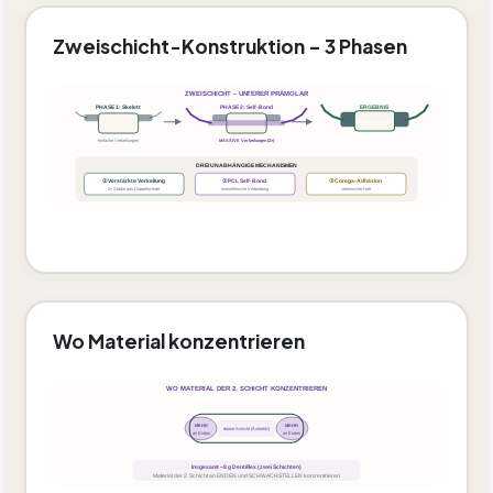
Zweischicht-Konstruktion – 3 Phasen
ZWEISCHICHT – UNTERER PRÄMOLAR
PHASE 1: Skelett
PHASE 2: Self-Bond
ERGEBNIS
MONOLITHISCH
einfache Verkeilungen
MASSIVE Verkeilungen (2×)
DREI UNABHÄNGIGE MECHANISMEN
① Verstärkte Verkeilung
② PCL Self-Bond
③ Corega-Adhäsion
2× Stärke aus Doppelschicht
monolithische Verbindung
chemischer Halt
Wo Material konzentrieren
WO MATERIAL DER 2. SCHICHT KONZENTRIEREN
MEHR
MEHR
dünne Schicht (Ästhetik!)
an Enden
an Enden
Insgesamt ~8 g DentiFlex (zwei Schichten)
Material der 2. Schicht an ENDEN und SCHWACHSTELLEN konzentrieren