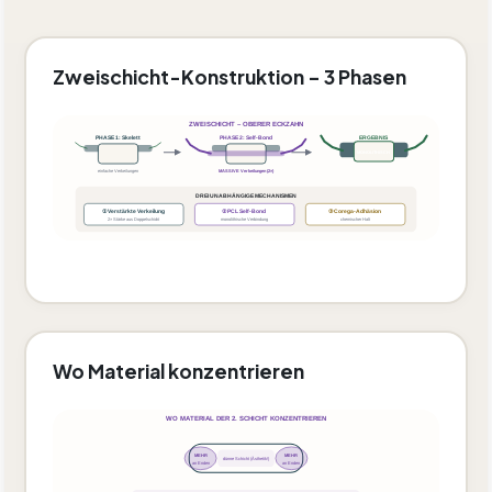
Zweischicht-Konstruktion – 3 Phasen
ZWEISCHICHT – OBERER ECKZAHN
PHASE 1: Skelett
PHASE 2: Self-Bond
ERGEBNIS
MONOLITHISCH
einfache Verkeilungen
MASSIVE Verkeilungen (2×)
DREI UNABHÄNGIGE MECHANISMEN
① Verstärkte Verkeilung
② PCL Self-Bond
③ Corega-Adhäsion
2× Stärke aus Doppelschicht
monolithische Verbindung
chemischer Halt
Wo Material konzentrieren
WO MATERIAL DER 2. SCHICHT KONZENTRIEREN
MEHR
MEHR
dünne Schicht (Ästhetik!)
an Enden
an Enden