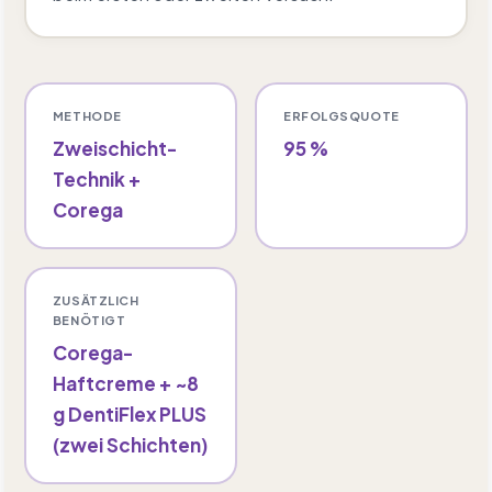
METHODE
ERFOLGSQUOTE
Zweischicht-
95 %
Technik +
Corega
ZUSÄTZLICH
BENÖTIGT
Corega-
Haftcreme + ~8
g DentiFlex PLUS
(zwei Schichten)