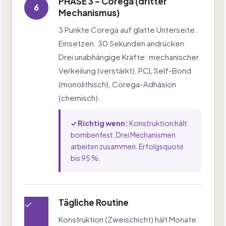
PHASE 3 – Corega (dritter
6
Mechanismus)
3 Punkte Corega auf glatte Unterseite.
Einsetzen. 30 Sekunden andrücken.
Drei unabhängige Kräfte: mechanischer
Verkeilung (verstärkt), PCL Self-Bond
(monolithisch), Corega-Adhäsion
(chemisch).
✓ Richtig wenn:
Konstruktion hält
bombenfest. Drei Mechanismen
arbeiten zusammen. Erfolgsquote
bis 95 %.
Tägliche Routine
✓
Konstruktion (Zweischicht) hält Monate.