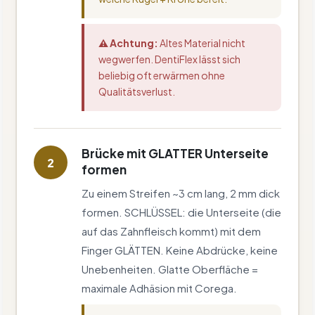
⚠ Achtung:
Altes Material nicht
wegwerfen. DentiFlex lässt sich
beliebig oft erwärmen ohne
Qualitätsverlust.
Brücke mit GLATTER Unterseite
2
formen
Zu einem Streifen ~3 cm lang, 2 mm dick
formen. SCHLÜSSEL: die Unterseite (die
auf das Zahnfleisch kommt) mit dem
Finger GLÄTTEN. Keine Abdrücke, keine
Unebenheiten. Glatte Oberfläche =
maximale Adhäsion mit Corega.