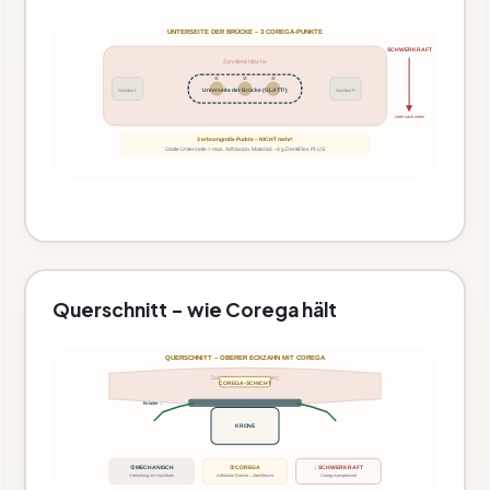
UNTERSEITE DER BRÜCKE – 3 COREGA-PUNKTE
SCHWERKRAFT
Zahnfleischfläche
①
②
③
Unterseite der Brücke (GLATT!)
Nachbar L
Nachbar R
zieht nach unten
3 erbsengroße Punkte – NICHT mehr!
Glatte Unterseite = max. Adhäsion. Material: ~4 g DentiFlex PLUS
Querschnitt – wie Corega hält
QUERSCHNITT – OBERER ECKZAHN MIT COREGA
Zahnfleisch (oberer Kiefer)
COREGA-SCHICHT
Brücke →
KRONE
① MECHANISCH
② COREGA
↓ SCHWERKRAFT
Verkeilung um Nachbarn
Adhäsion Brücke↔Zahnfleisch
Corega kompensiert