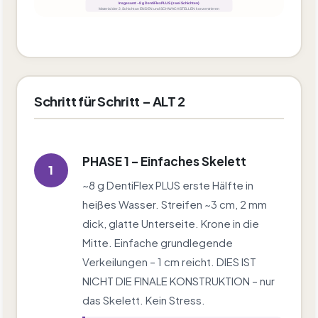
Insgesamt ~8 g DentiFlex PLUS (zwei Schichten)
Material der 2. Schicht an ENDEN und SCHWACHSTELLEN konzentrieren
Schritt für Schritt – ALT 2
PHASE 1 – Einfaches Skelett
1
~8 g DentiFlex PLUS erste Hälfte in
heißes Wasser. Streifen ~3 cm, 2 mm
dick, glatte Unterseite. Krone in die
Mitte. Einfache grundlegende
Verkeilungen – 1 cm reicht. DIES IST
NICHT DIE FINALE KONSTRUKTION – nur
das Skelett. Kein Stress.