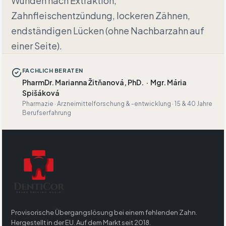
Wunden nach Extraktion,
Zahnfleischentzündung, lockeren Zähnen,
endständigen Lücken (ohne Nachbarzahn auf
einer Seite).
FACHLICH BERATEN
PharmDr. Marianna Žitňanová, PhD.
·
Mgr. Mária
Spišáková
Pharmazie · Arzneimittelforschung & -entwicklung · 15 & 40 Jahre
Berufserfahrung
Provisorische Übergangslösung bei einem fehlenden Zahn.
Hergestellt in der EU. Auf dem Markt seit 2018.