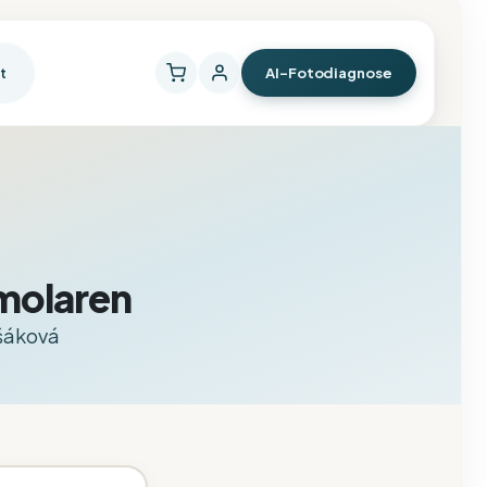
t
AI-Fotodiagnose
ämolaren
išáková