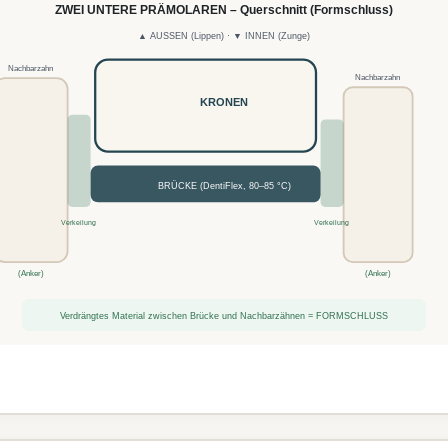
ZWEI UNTERE PRÄMOLAREN – Querschnitt (Formschluss)
▲ AUSSEN (Lippen) · ▼ INNEN (Zunge)
Nachbarzahn
Nachbarzahn
KRONEN
BRÜCKE (DentiFlex, 80–85 °C)
Verkeilung
Verkeilung
(Anker)
(Anker)
Verdrängtes Material zwischen Brücke und Nachbarzähnen = FORMSCHLUSS