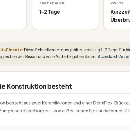
TRAGEDAUER
ZWECK
1–2 Tage
Kurzzei
Überbr
eit-Einsatz:
Diese Schnellversorgung hält zuverlässig 1–2 Tage. Für l
gleichen des Bisses und volle Ästhetik gehen Sie zur
Standard-Anlei
ie Konstruktion besteht
ion besteht aus zwei Keramikkronen und einer DentiFlex-Brücke
 (Zungenseite) verborgen – von außen sehen Sie nur die neuen Z