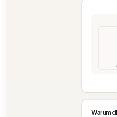
K
Warum di