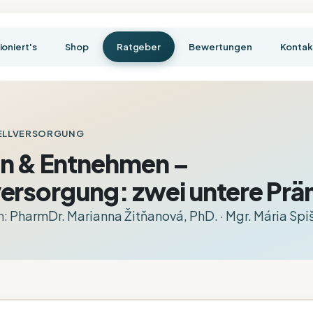
ioniert's
Shop
Ratgeber
Bewertungen
Kontak
ELLVERSORGUNG
en & Entnehmen –
versorgung: zwei untere Pr
n:
PharmDr. Marianna Žitňanová, PhD.
·
Mgr. Mária Sp