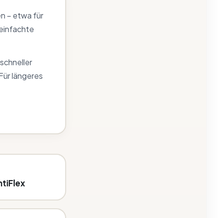
n – etwa für
reinfachte
 schneller
 Für längeres
ntiFlex