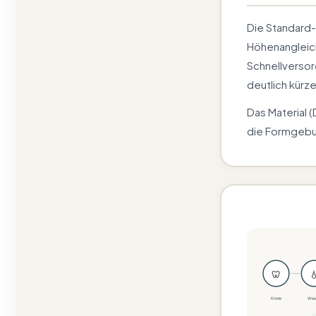
Die Standard-
Höhenangleic
Schnellversorg
deutlich kürze
Das Material 
die Formgebu
🦷

Krone
Was