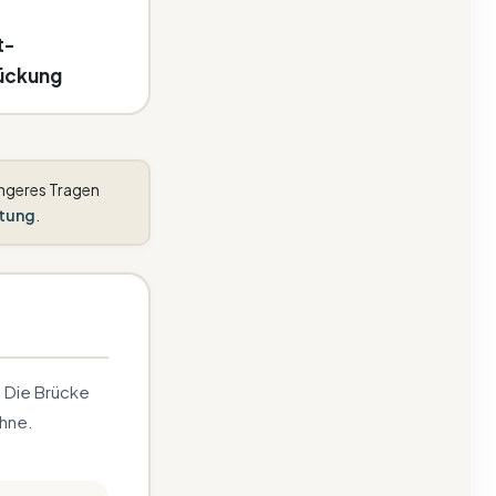
t-
ückung
ängeres Tragen
tung
.
. Die Brücke
ähne.