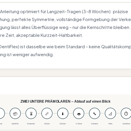
Anleitung optimiert für Langzeit-Tragen (3–8 Wochen): präzise
hung, perfekte Symmetrie, vollständige Formgebung der Verkei
ung lässt alles Überflüssige weg – nur die Kernschritte bleiben.
re Zeit, akzeptable Kurzzeit-Haltbarkeit.
(DentiFlex) ist dasselbe wie beim Standard – keine Qualitätskom
ng ist weniger aufwendig.
ZWEI UNTERE PRÄMOLAREN – Ablauf auf einen Blick

📦
⏳
📏
⬇️
👄
🔧
📐
⏱
ser
DentiFlex
Erweichen
Brücke
Drücken
In Mund
Kontakte
Höhe
Aushärten